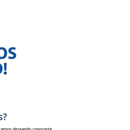
s?
estamos deseando conocerte.