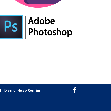
l
- Diseño:
Hugo Román